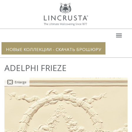
О НАС
ПРОДУКЦИЯ
НОВЫЕ КОЛЛЕКЦИИ - СКАЧАТЬ БРОШЮРУ
ПРОЕКТЫ
ADELPHI FRIEZE
РЕСТАВРАЦИЯ
КОНСУЛЬТАЦИЯ
Enlarge
ИСПОЛНИТЕЛИ
ПАРТНЕРЫ
КОНТАКТЫ